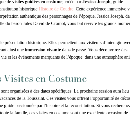
ique de
visites guidées en costume
, créée par
Jessica Joseph
, guide
onstitution historique
Histoire de Coudre
. Cette expérience immersive 
terprétation authentique des personnages de l’époque. Jessica Joseph, da
fille du baron Jules David de Cromot, vous fait revivre les grands mome
e présentation historique. Elles permettent aux visiteurs d’interagir ave
rant ainsi une
immersion vivante
dans le passé. Vous découvrirez des
de vie et les événements marquants de l’époque, dans une atmosphère an
s Visites en Costume
 sont organisées à des dates spécifiques. La prochaine session aura lieu 
acances de la Toussaint. Ces visites vous offrent l’opportunité de déco
 guide passionnée par l’histoire et la reconstitution. Si vous recherche
toute la famille, ces visites en costume sont une excellente occasion de