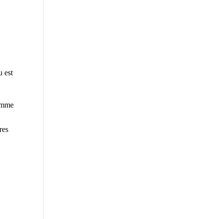
u est
comme
res