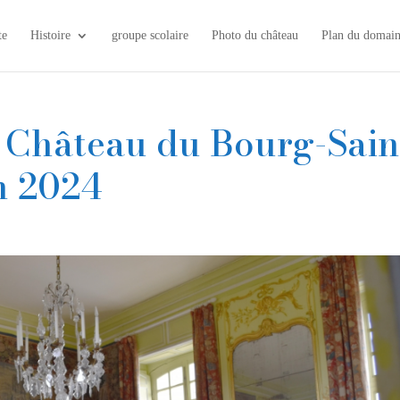
te
Histoire
groupe scolaire
Photo du château
Plan du domai
u Château du Bourg-Sain
n 2024