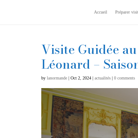
Accueil
Préparer visi
Visite Guidée a
Léonard – Saiso
by
lanormande
|
Oct 2, 2024
|
actualités
|
0 comments