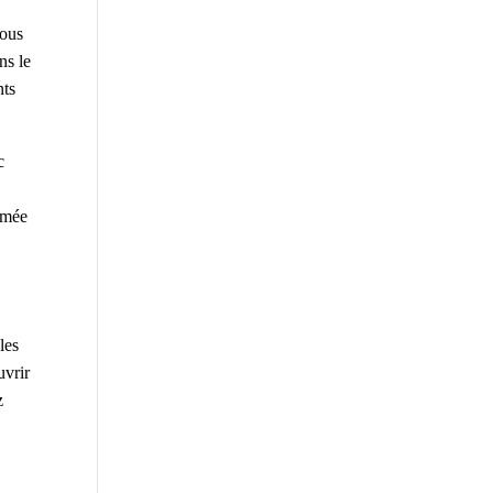
vous
ns le
nts
c
imée
les
uvrir
z