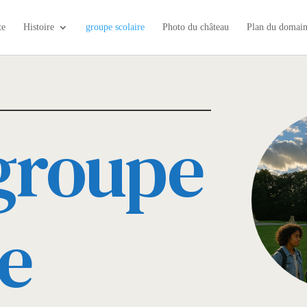
te
Histoire
groupe scolaire
Photo du château
Plan du domai
 groupe
re